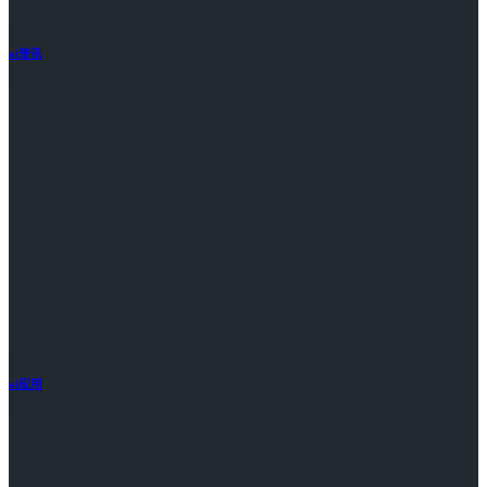
ai资讯
ai应用