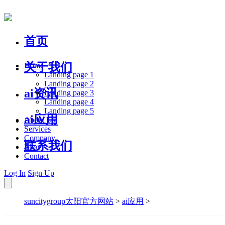
首页
关于我们
Home
Landing page 1
Landing page 2
ai资讯
Landing page 3
Landing page 4
Landing page 5
ai应用
About Us
Services
Company
联系我们
Blog
Contact
Log In
Sign Up
suncitygroup太阳官方网站
>
ai应用
>