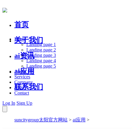
首页
关于我们
Home
Landing page 1
Landing page 2
ai资讯
Landing page 3
Landing page 4
Landing page 5
ai应用
About Us
Services
Company
联系我们
Blog
Contact
Log In
Sign Up
suncitygroup太阳官方网站
>
ai应用
>