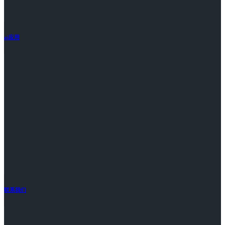
ai应用
联系我们