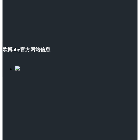
欧博abg官方网站信息