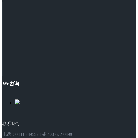
We咨询
联系我们
电话：0833-2495578 或 400-672-0899