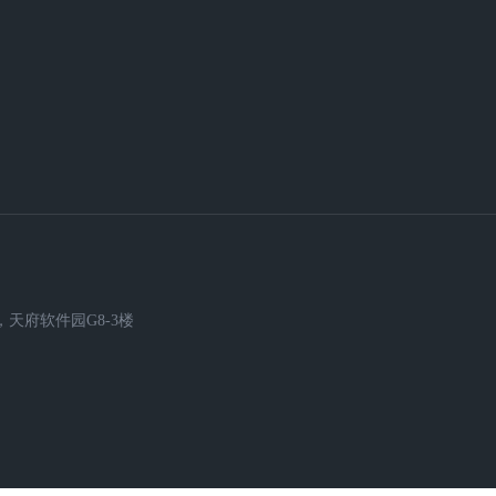
天府软件园G8-3楼